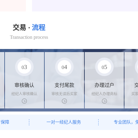
交易 ·
流程
Transaction process
3
4
5
0
0
0
审核确认
支付尾款
办理过户
经纪人审核确认
审核无误后买家
经纪人办理商标
买
商标状态
支付尾款，卖家
转让手续，交付
料
办理相关手续
相关证书
资
有保障
一对一经纪人服务
专业团队，