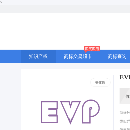
>
即买即用
知识产权
商标交易超市
商标查询
EV
美化图
价
商标分
类似群