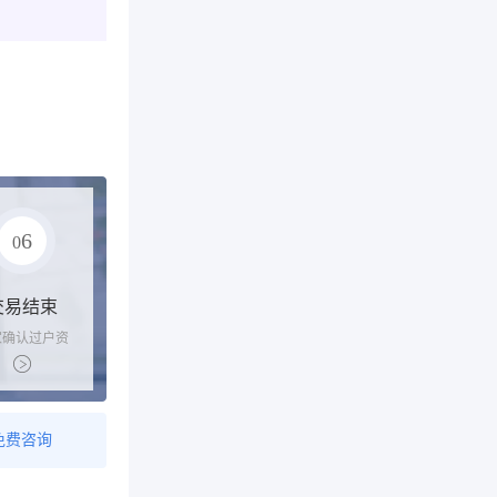
6
0
交易结束
家确认过户资
后，平台解冻
金支付卖家
免费咨询