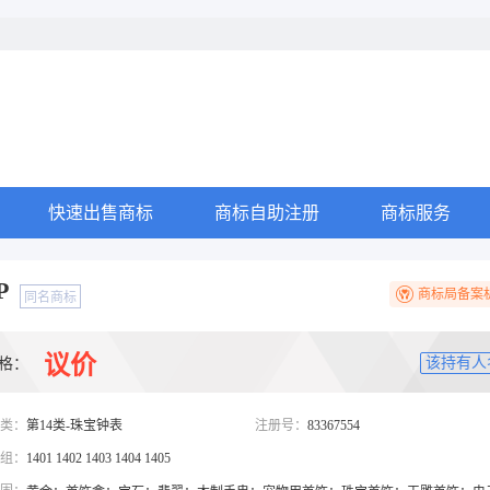
快速出售商标
商标自助注册
商标服务
P
商标局备案
同名商标
议价
该持有人
格：
类：
第14类-珠宝钟表
注册号：
83367554
组：
1401 1402 1403 1404 1405