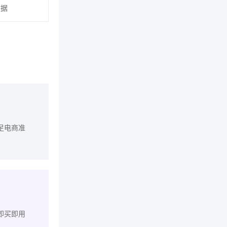
数据
足电商准
即买即用