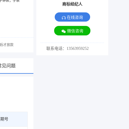
子钟表；手表
商标经纪人
在线咨询
微信咨询
后才放款
联系电话：13563959252
常见问题
告期号