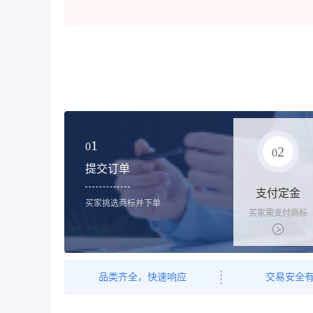
1
0
2
0
提交订单
支付定金
买家挑选商标并下单
买家需支付商标
标价的10%的购
买订金
品类齐全，快速响应
交易安全