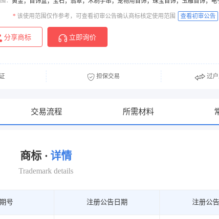
围：
黄金；首饰盒；宝石；翡翠；木制手串；宠物用首饰；珠宝首饰；玉雕首饰；电
*
该使用范围仅作参考，可查看初审公告确认商标核定使用范围
查看初审公告
分享商标
立即询价
证
担保交易
过户
交易流程
所需材料
商标 ·
详情
Trademark details
期号
注册公告日期
注册公