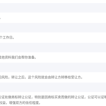
。
2个工作日。
其他资料我们会帮你准备。
的风险，转让之后，这个风险就会由转让方转移给受让方。
公证处做商标转让公证，特别是因商标买卖而做的转让公证，公证可以证
权益，增强双方的信任程度。