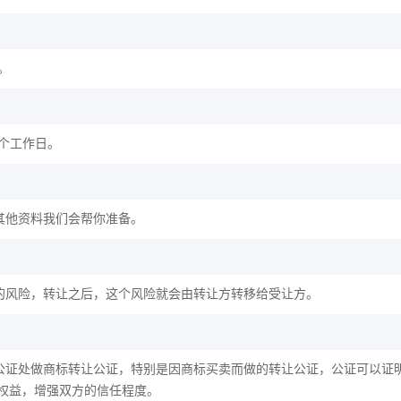
。
2个工作日。
其他资料我们会帮你准备。
的风险，转让之后，这个风险就会由转让方转移给受让方。
公证处做商标转让公证，特别是因商标买卖而做的转让公证，公证可以证
权益，增强双方的信任程度。