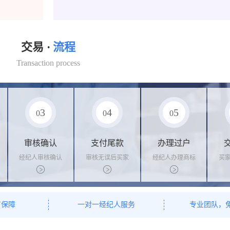
交易 ·
流程
Transaction process
3
4
5
0
0
0
审核确认
支付尾款
办理过户
经纪人审核确认
审核无误后买家
经纪人办理商标
买
商标状态
支付尾款，卖家
转让手续，交付
料
办理相关手续
相关证书
资
有保障
一对一经纪人服务
专业团队，