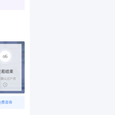
6
0
交易结束
家确认过户资
后，平台解冻
金支付卖家
免费咨询