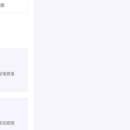
数据
足电商准
即买即用