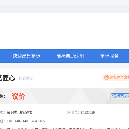
快速出售商标
商标自助注册
商标服务
艺匠心
商标局备案
同名商标
议价
该持有人
格：
类：
第14类-珠宝钟表
注册号：
84535559
组：
1401 1402 1403 1404 1405