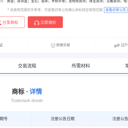
围：
黄金；首饰盒；宝石；翡翠；木制手串；宠物用首饰；珠宝首饰；玉雕首饰；电
*
该使用范围仅作参考，可查看初审公告确认商标核定使用范围
查看初审公告
分享商标
立即询价
证
担保交易
过户
交易流程
所需材料
商标 ·
详情
Trademark details
期号
注册公告日期
注册公