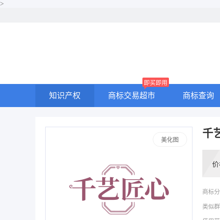
>
即买即用
知识产权
商标交易超市
商标查询
千
美化图
价
商标分
类似群