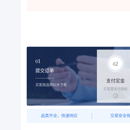
1
0
2
0
提交订单
支付定金
买家挑选商标并下单
买家需支付商标
标价的10%的购
买订金
品类齐全，快速响应
交易安全