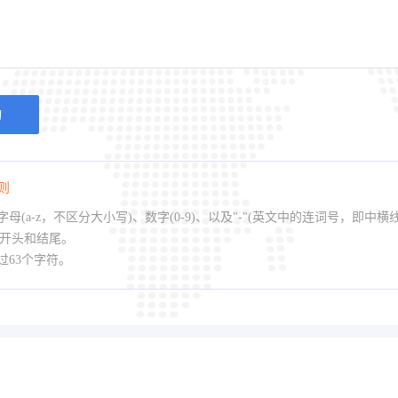
询
则
母(a-z，不区分大小写)、数字(0-9)、以及"-"(英文中的连词号，即中横
作开头和结尾。
过63个字符。