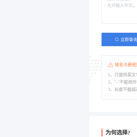
立即查
域名注册规
1、只提供英文字
2、"-"不能用
3、长度不能超
为何选择?