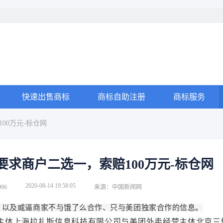
快速出售商标
商标自助注册
商标服务
00万元-标仓网
求商户二选一，索赔100万元-标仓网
2020-08-14 19:58:05
96
来源：中国新闻网
，以及威逼商家不与饿了么合作、只与美团独家合作的信息。
主体上海拉扎斯信息科技有限公司与美团外卖经营主体北京三