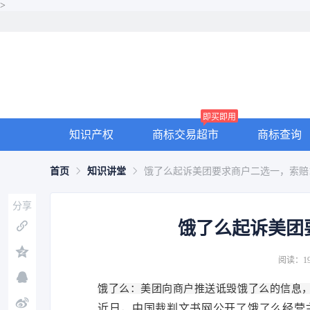
>
即买即用
知识产权
商标交易超市
商标查询
首页
知识讲堂
饿了么起诉美团要求商户二选一，索赔1
分享
饿了么起诉美团要
阅读：19
饿了么：美团向商户推送诋毁饿了么的信息
近日，中国裁判文书网公开了饿了么经营