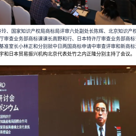
玲、国家知识产权局商标局评审六处副处长陈辉、北京知识产
厅审查业务部商标课课长高野和行、日本特许厅审查业务部商标
基准室长小林正和分别就中日两国商标申请中审查评审和新商标
宇和日本贸易振兴机构北京代表处竹之内正隆分别主持了会议。