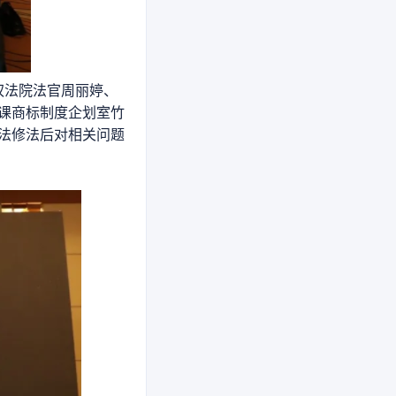
权法院法官周丽婷、
课商标制度企划室竹
法修法后对相关问题