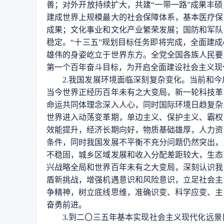
善；对外开放持续扩大，共建“一带一路”成果丰
建成世界上规模最大的社会保障体系，基本医疗保
成果；文化事业和文化产业繁荣发展；国防和军队
稳定。“十三五”规划目标任务即将完成，全面建
雄伟的身姿屹立于世界东方。全党全国各族人民要
第一个百年奋斗目标，为开启全面建设社会主义现
2.我国发展环境面临深刻复杂变化。当前和
当今世界正经历百年未有之大变局，新一轮科技革
命运共同体理念深入人心，同时国际环境日趋复杂
世界进入动荡变革期，单边主义、保护主义、霸权
效能提升，经济长期向好，物质基础雄厚，人力资
条件，同时我国发展不平衡不充分问题仍然突出，
不稳固，城乡区域发展和收入分配差距较大，生态
兴战略全局和世界百年未有之大变局，深刻认识我
盾新挑战，增强机遇意识和风险意识，立足社会主
争精神，树立底线思维，准确识变、科学应变、主
奋勇前进。
3.到二〇三五年基本实现社会主义现代化远