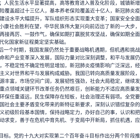
硕；人民生活水平显著提高，高等教育进入普及化阶段，城镇新
险覆盖超过十三亿人，基本养老保险覆盖近十亿人，新冠肺炎
建设水平大幅提升，军队组织形态实现重大变革；国家安全全
成小康社会胜利在望，中华民族伟大复兴向前迈出了新的一大步
再接再厉、一鼓作气，确保如期打赢脱贫攻坚战，确保如期全
代化国家新征程奠定坚实基础。
今后一个时期，我国发展仍然处于重要战略机遇期，但机遇和挑
命和产业变革深入发展，国际力量对比深刻调整，和平与发展
，不稳定性不确定性明显增加，新冠肺炎疫情影响广泛深远，
主义对世界和平与发展构成威胁。我国已转向高质量发展阶段
源丰富，市场空间广阔，发展韧性强劲，社会大局稳定，继续
重点领域关键环节改革任务仍然艰巨，创新能力不适应高质量
环保任重道远，民生保障存在短板，社会治理还有弱项。全党
国社会主要矛盾变化带来的新特征新要求，深刻认识错综复杂
义初级阶段基本国情，保持战略定力，办好自己的事，认识和
动求变，善于在危机中育先机、于变局中开新局，抓住机遇，
景目标。党的十九大对实现第二个百年奋斗目标作出分两个阶段