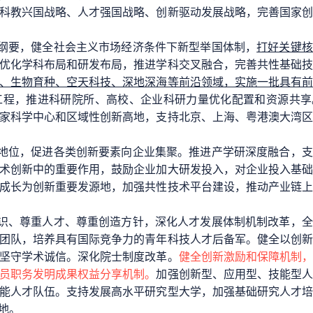
科教兴国战略、人才强国战略、创新驱动发展战略，完善国家
纲要，健全社会主义市场经济条件下新型举国体制，
打好关键核
优化学科布局和研发布局，推进学科交叉融合，完善共性基础
、生物育种、空天科技、深地深海等前沿领域，实施一批具有
工程，推进科研院所、高校、企业科研力量优化配置和资源共享
家科学中心和区域性创新高地，支持北京、上海、粤港澳大湾
地位，促进各类创新要素向企业集聚。推进产学研深度融合，支
术创新中的重要作用，鼓励企业加大研发投入，对企业投入基
成长为创新重要发源地，加强共性技术平台建设，推动产业链
识、尊重人才、尊重创造方针，深化人才发展体制机制改革，全
团队，培养具有国际竞争力的青年科技人才后备军。健全以创
坚守学术诚信。深化院士制度改革。
健全创新激励和保障机制
员职务发明成果权益分享机制。
加强创新型、应用型、技能型
能人才队伍。支持发展高水平研究型大学，加强基础研究人才
地。