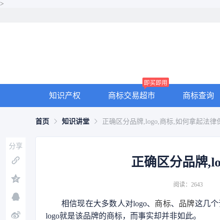
>
即买即用
知识产权
商标交易超市
商标查询
首页
知识讲堂
正确区分品牌,logo,商标,如何拿起法
分享
正确区分品牌,l
阅读：2643
相信现在大多数人对logo、
商标
、
品牌
这几个
logo就是该品牌的商标，而事实却并非如此。