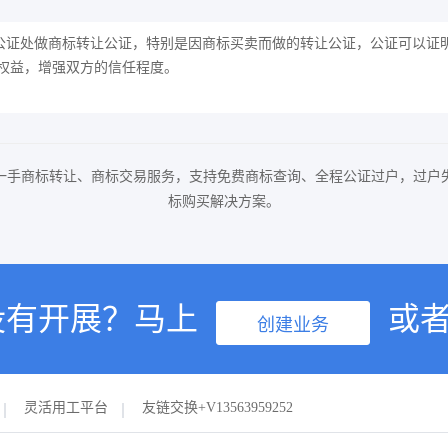
公证处做商标转让公证，特别是因商标买卖而做的转让公证，公证可以证
权益，增强双方的信任程度。
一手商标转让、商标交易服务，支持免费商标查询、全程公证过户，过户
标购买解决方案。
没有开展？马上
或
创建业务
灵活用工平台
友链交换+V13563959252