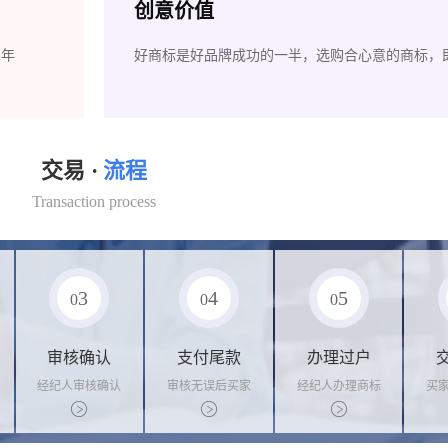
创意价值
2年
好商标是好品牌成功的一半，选购合心意的商标，
交易 ·
流程
Transaction process
3
4
5
0
0
0
审核确认
支付尾款
办理过户
经纪人审核确认
审核无误后买家
经纪人办理商标
买
商标状态
支付尾款，卖家
转让手续，交付
料
办理相关手续
相关证书
资