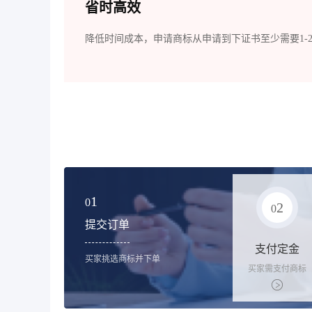
省时高效
降低时间成本，申请商标从申请到下证书至少需要1-
1
0
2
0
提交订单
支付定金
买家挑选商标并下单
买家需支付商标
标价的10%的购
买订金