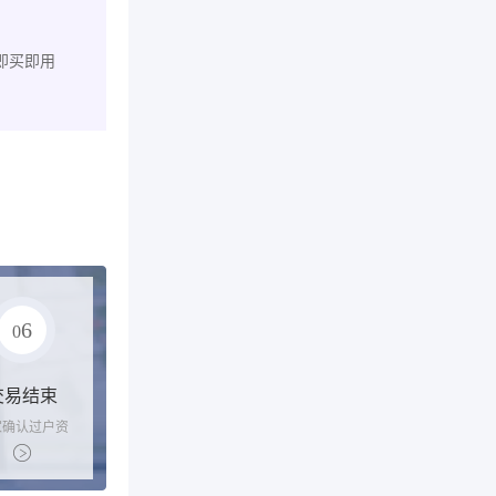
即买即用
6
0
交易结束
家确认过户资
后，平台解冻
金支付卖家