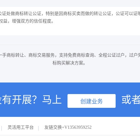
公证处做商标转让公证，特别是因商标买卖而做的转让公证，公证可以证
权益，增强双方的信任程度。
一手商标转让、商标交易服务，支持免费商标查询、全程公证过户，过户
标购买解决方案。
没有开展？马上
或
创建业务
灵活用工平台
友链交换+V13563959252