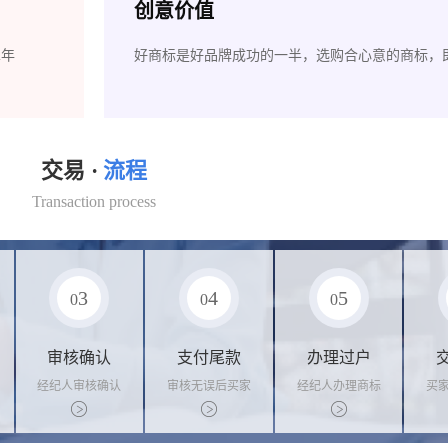
创意价值
2年
好商标是好品牌成功的一半，选购合心意的商标，
交易 ·
流程
Transaction process
3
4
5
0
0
0
审核确认
支付尾款
办理过户
经纪人审核确认
审核无误后买家
经纪人办理商标
买
商标状态
支付尾款，卖家
转让手续，交付
料
办理相关手续
相关证书
资