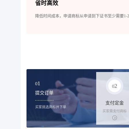
省时高效
降低时间成本，申请商标从申请到下证书至少需要1-
1
0
2
0
提交订单
支付定金
买家挑选商标并下单
买家需支付商标
标价的10%的购
买订金