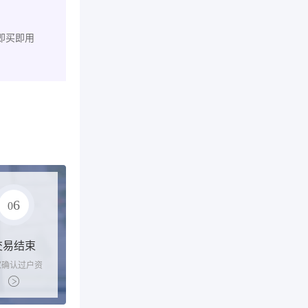
即买即用
6
0
交易结束
家确认过户资
后，平台解冻
金支付卖家