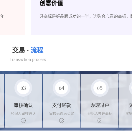
创意价值
2年
好商标是好品牌成功的一半，选购合心意的商标，
交易 ·
流程
Transaction process
3
4
5
0
0
0
审核确认
支付尾款
办理过户
经纪人审核确认
审核无误后买家
经纪人办理商标
买
商标状态
支付尾款，卖家
转让手续，交付
料
办理相关手续
相关证书
资