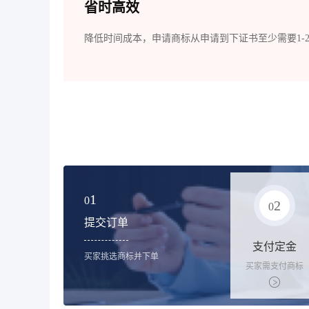
省时高效
降低时间成本，申请商标从申请到下证书至少需要1-
1
0
2
0
提交订单
支付定金
买家挑选商标并下单
买家需支付商标
标价的10%的购
买订金