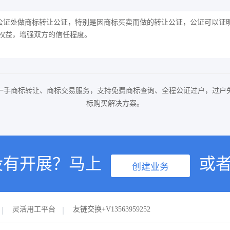
公证处做商标转让公证，特别是因商标买卖而做的转让公证，公证可以证
权益，增强双方的信任程度。
一手商标转让、商标交易服务，支持免费商标查询、全程公证过户，过户
标购买解决方案。
没有开展？马上
或
创建业务
灵活用工平台
友链交换+V13563959252