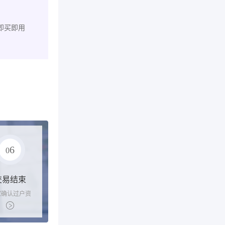
即买即用
6
0
交易结束
家确认过户资
后，平台解冻
金支付卖家