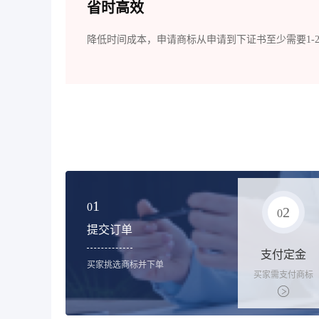
省时高效
降低时间成本，申请商标从申请到下证书至少需要1-
1
0
2
0
提交订单
支付定金
买家挑选商标并下单
买家需支付商标
标价的10%的购
买订金