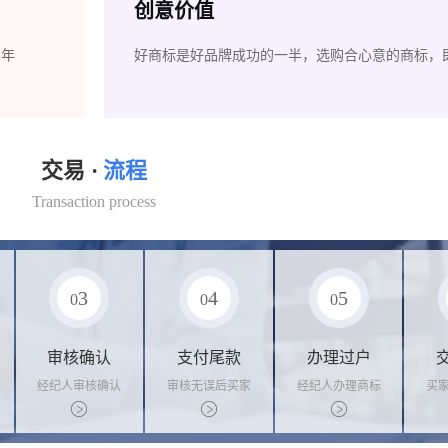
创意价值
2年
好商标是好品牌成功的一半，选购合心意的商标，
交易 ·
流程
Transaction process
3
4
5
0
0
0
审核确认
支付尾款
办理过户
经纪人审核确认
审核无误后买家
经纪人办理商标
买
商标状态
支付尾款，卖家
转让手续，交付
料
办理相关手续
相关证书
资