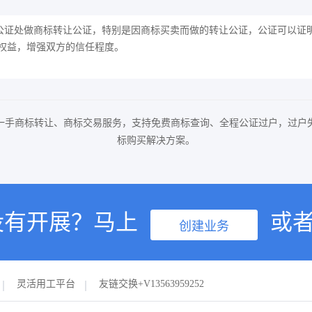
公证处做商标转让公证，特别是因商标买卖而做的转让公证，公证可以证
权益，增强双方的信任程度。
一手商标转让、商标交易服务，支持免费商标查询、全程公证过户，过户
标购买解决方案。
没有开展？马上
或
创建业务
灵活用工平台
友链交换+V13563959252