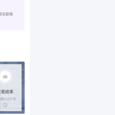
即买即用
6
0
交易结束
家确认过户资
后，平台解冻
金支付卖家