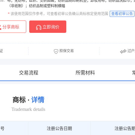
围：
布；无纺布；丝织、交织图画；纺织品制印刷机垫；卸妆用布；纺织品洗脸巾；
（非纸制）；纺织品制或塑料制横幅
*
该使用范围仅作参考，可查看初审公告确认商标核定使用范围
查看初审公告
分享商标
立即询价
证
担保交易
过户
交易流程
所需材料
商标 ·
详情
Trademark details
期号
注册公告日期
注册公告