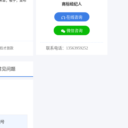
床罩；被子；桌布
商标经纪人
在线咨询
微信咨询
联系电话：13563959252
后才放款
常见问题
期号