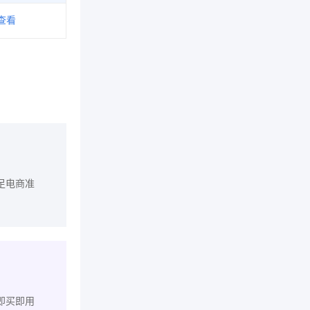
查看
足电商准
即买即用