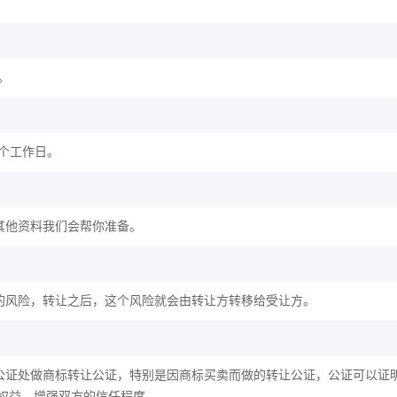
。
2个工作日。
其他资料我们会帮你准备。
的风险，转让之后，这个风险就会由转让方转移给受让方。
公证处做商标转让公证，特别是因商标买卖而做的转让公证，公证可以证
权益，增强双方的信任程度。