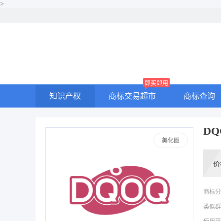
>
即买即用
知识产权
商标交易超市
商标查询
DQ
美化图
价
商标分
类似群