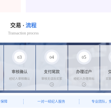
交易 ·
流程
Transaction process
3
4
5
0
0
0
审核确认
支付尾款
办理过户
经纪人审核确认
审核无误后买家
经纪人办理商标
买
商标状态
支付尾款，卖家
转让手续，交付
料
办理相关手续
相关证书
资
有保障
一对一经纪人服务
专业团队，