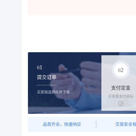
1
0
2
0
提交订单
支付定金
买家挑选商标并下单
买家需支付商标
标价的10%的购
买订金
品类齐全，快速响应
交易安全