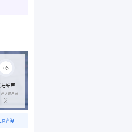
6
0
交易结束
家确认过户资
后，平台解冻
金支付卖家
免费咨询