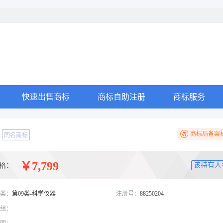
快速出售商标
商标自助注册
商标服务
商标局备案
同名商标
￥7,799
该持有人
格：
类：
第09类-科学仪器
注册号：
88250204
组：