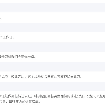
。
2个工作日。
其他资料我们会帮你准备。
的风险，转让之后，这个风险就会由转让方转移给受让方。
公证处做商标转让公证，特别是因商标买卖而做的转让公证，公证可以证
权益，增强双方的信任程度。