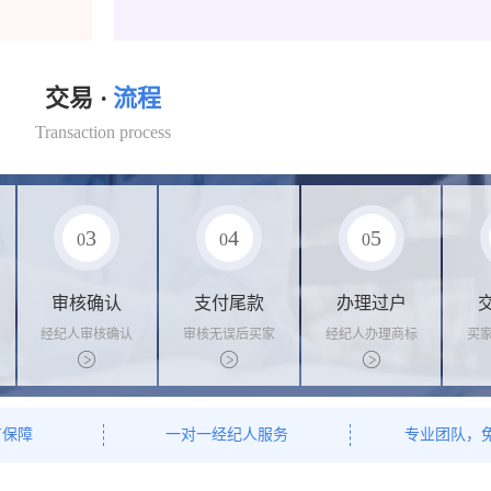
交易 ·
流程
Transaction process
3
4
5
0
0
0
审核确认
支付尾款
办理过户
经纪人审核确认
审核无误后买家
经纪人办理商标
买
商标状态
支付尾款，卖家
转让手续，交付
料
办理相关手续
相关证书
资
有保障
一对一经纪人服务
专业团队，