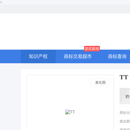
>
即买即用
知识产权
商标交易超市
商标查询
TT
美化图
价
商标分
类似群