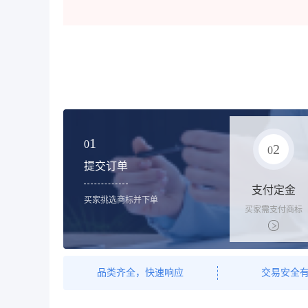
1
0
2
0
提交订单
支付定金
买家挑选商标并下单
买家需支付商标
标价的10%的购
买订金
品类齐全，快速响应
交易安全