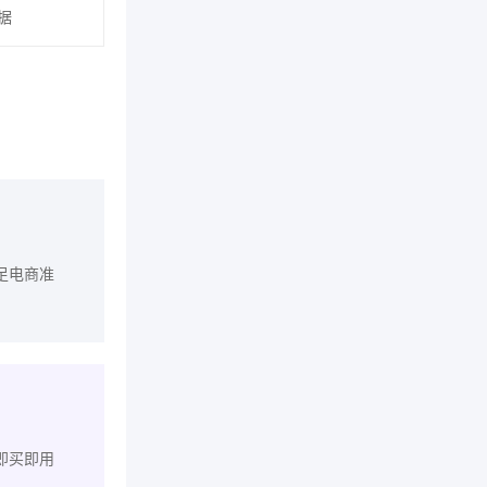
据
足电商准
即买即用