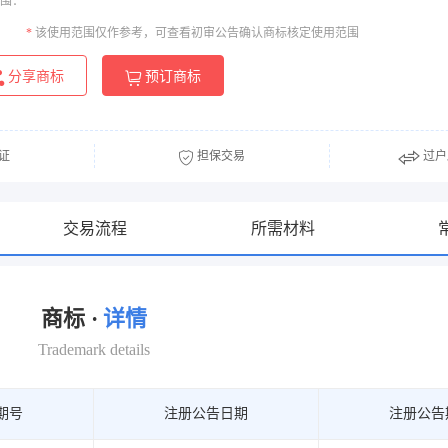
围：
*
该使用范围仅作参考，可查看初审公告确认商标核定使用范围
分享商标
预订商标
证
担保交易
过户
交易流程
所需材料
商标 ·
详情
Trademark details
期号
注册公告日期
注册公告