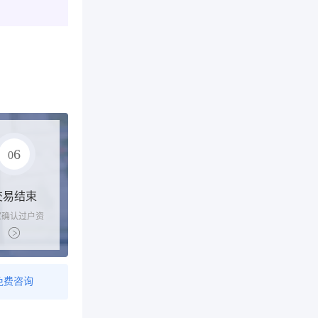
6
0
交易结束
家确认过户资
后，平台解冻
金支付卖家
免费咨询