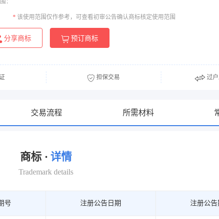
围：
*
该使用范围仅作参考，可查看初审公告确认商标核定使用范围
分享商标
预订商标
证
担保交易
过户
交易流程
所需材料
商标 ·
详情
Trademark details
期号
注册公告日期
注册公告