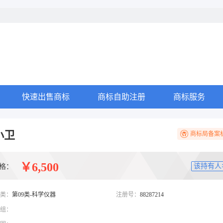
快速出售商标
商标自助注册
商标服务
小卫
商标局备案
￥6,500
该持有人
格：
类：
第09类-科学仪器
注册号：
88287214
组：