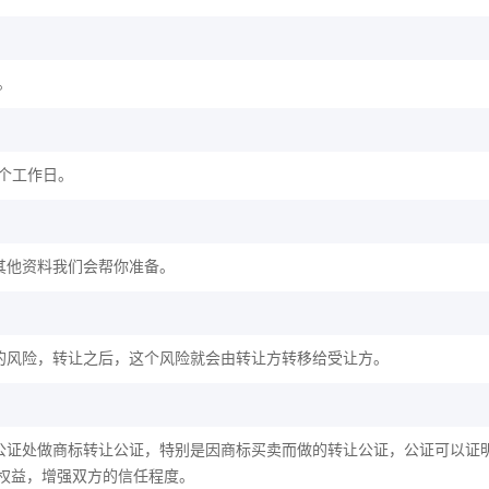
。
2个工作日。
其他资料我们会帮你准备。
的风险，转让之后，这个风险就会由转让方转移给受让方。
公证处做商标转让公证，特别是因商标买卖而做的转让公证，公证可以证
权益，增强双方的信任程度。