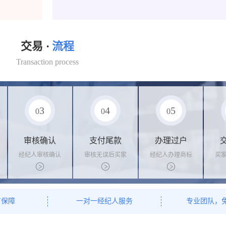
交易 ·
流程
Transaction process
3
4
5
0
0
0
审核确认
支付尾款
办理过户
经纪人审核确认
审核无误后买家
经纪人办理商标
买
商标状态
支付尾款，卖家
转让手续，交付
料
办理相关手续
相关证书
资
有保障
一对一经纪人服务
专业团队，