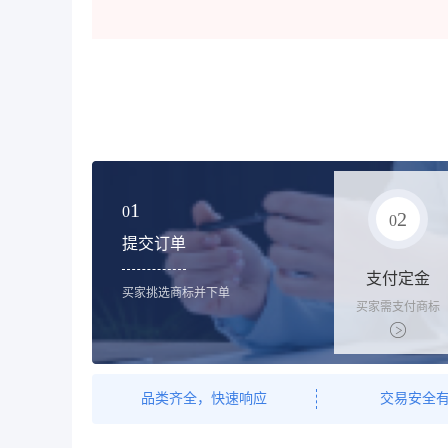
1
0
2
0
提交订单
支付定金
买家挑选商标并下单
买家需支付商标
标价的10%的购
买订金
品类齐全，快速响应
交易安全