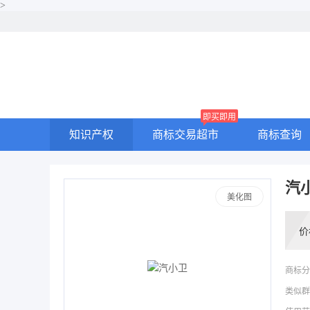
>
即买即用
知识产权
商标交易超市
商标查询
汽
美化图
价
商标分
类似群