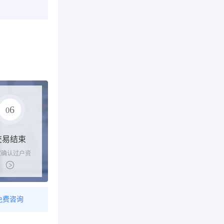
6
0
交易结束
家确认过户资
后，平台解冻
金支付卖家
免费咨询