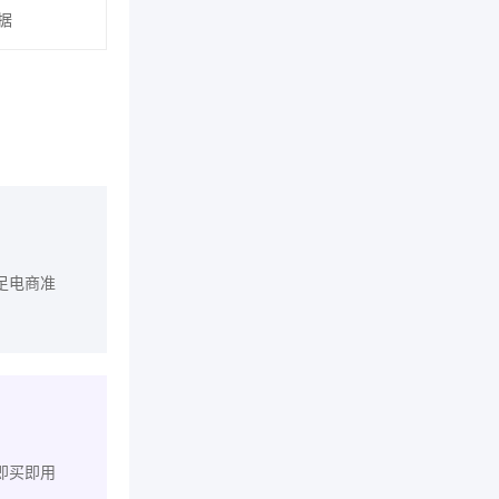
据
足电商准
即买即用