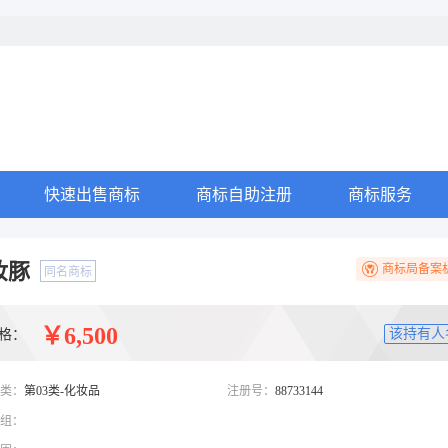
快速出售商标
商标自助注册
商标服务
妆豚
商标局备案
同名商标
￥6,500
该持有人
格：
类：
第03类-化妆品
注册号：
88733144
组：