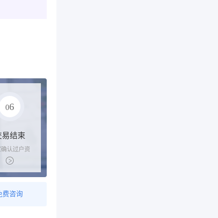
6
0
交易结束
家确认过户资
后，平台解冻
金支付卖家
免费咨询