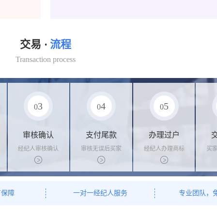
交易 ·
流程
Transaction process
3
4
5
0
0
0
审核确认
支付尾款
办理过户
经纪人审核确认
审核无误后买家
经纪人办理商标
买
商标状态
支付尾款，卖家
转让手续，交付
料
办理相关手续
相关证书
资
有保障
一对一经纪人服务
专业团队，