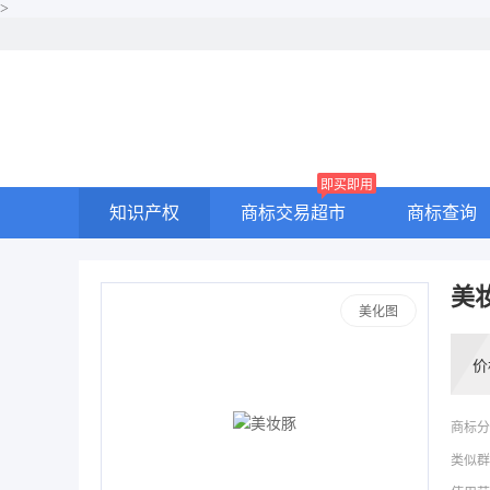
>
即买即用
知识产权
商标交易超市
商标查询
美
美化图
价
商标分
类似群