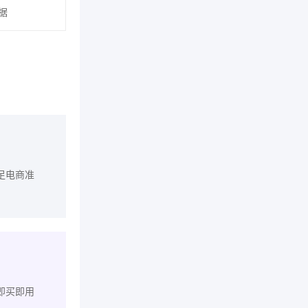
据
足电商准
即买即用