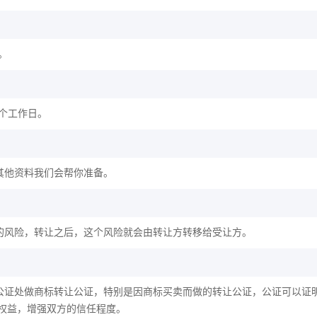
。
2个工作日。
其他资料我们会帮你准备。
的风险，转让之后，这个风险就会由转让方转移给受让方。
公证处做商标转让公证，特别是因商标买卖而做的转让公证，公证可以证
权益，增强双方的信任程度。