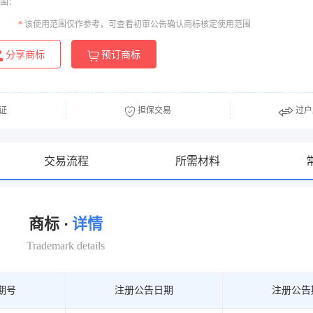
围：
*
该使用范围仅作参考，可查看初审公告确认商标核定使用范围
分享商标
预订商标
证
担保交易
过户
交易流程
所需材料
商标 ·
详情
Trademark details
期号
注册公告日期
注册公告