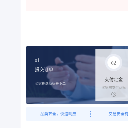
1
0
2
0
提交订单
支付定金
买家挑选商标并下单
买家需支付商标
标价的10%的购
买订金
品类齐全，快速响应
交易安全