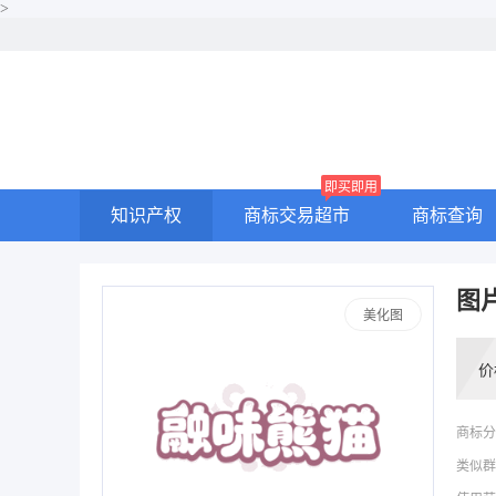
>
即买即用
知识产权
商标交易超市
商标查询
图
美化图
价
商标分
类似群