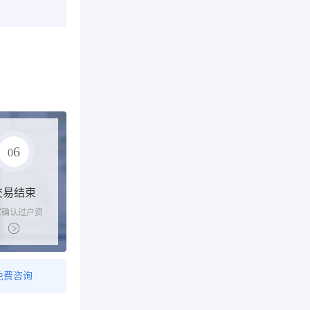
6
0
交易结束
家确认过户资
后，平台解冻
金支付卖家
免费咨询