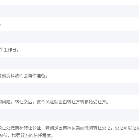
。
2个工作日。
其他资料我们会帮你准备。
的风险，转让之后，这个风险就会由转让方转移给受让方。
公证处做商标转让公证，特别是因商标买卖而做的转让公证，公证可以证
权益，增强双方的信任程度。