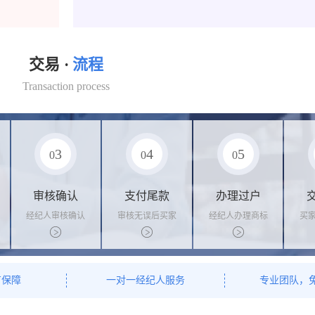
交易 ·
流程
Transaction process
3
4
5
0
0
0
审核确认
支付尾款
办理过户
经纪人审核确认
审核无误后买家
经纪人办理商标
买
商标状态
支付尾款，卖家
转让手续，交付
料
办理相关手续
相关证书
资
有保障
一对一经纪人服务
专业团队，