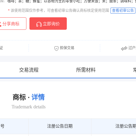
围：
咖啡；茶；糖；蜂蜜；以谷物为主的零食小吃；方便米饭；米；面条；调味料；
*
该使用范围仅作参考，可查看初审公告确认商标核定使用范围
查看初审公告
分享商标
立即询价
证
担保交易
过户
交易流程
所需材料
商标 ·
详情
Trademark details
期号
注册公告日期
注册公告