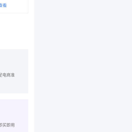
查看
足电商准
即买即用