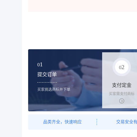
1
0
2
0
提交订单
支付定金
买家挑选商标并下单
买家需支付商标
标价的10%的购
买订金
品类齐全，快速响应
交易安全