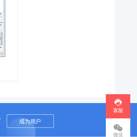
客服
者
成为用户
微信